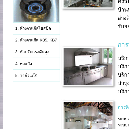
ครัว
บ้าน
อ่างล
รับอ
1. หัวเตาแก๊สไฮสปีด
2. หัวเตาแก๊ส KB5, KB7
การ
3. หัวปรับแรงดันสูง
บริก
4. ท่อแก๊ส
บริก
บริก
5. วาล์วแก๊ส
บำรุ
บริก
การติ
ระบบแ
ระบบด