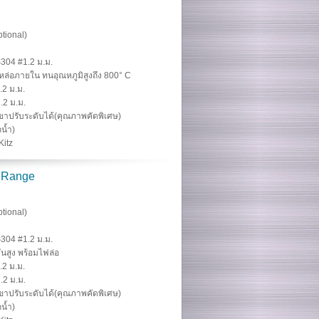
tional)
304 #1.2 ม.ม.
หล่อภายใน ทนอุณหภูมิสูงถึง 800° C
2 ม.ม.
2 ม.ม.
ปรับระดับได้(คุณภาพคัดพิเศษ)
น้ำ)
Kitz
e Range
tional)
304 #1.2 ม.ม.
สูง พร้อมไฟล่อ
2 ม.ม.
2 ม.ม.
ปรับระดับได้(คุณภาพคัดพิเศษ)
น้ำ)