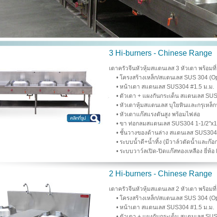
3 Hi-burners - Chinese Range
เตาครัวจีนหัวหุ้มสแตนเลส 3 หัวเตา พร้อมที่
• โครงสร้างเหล็ก/สแตนเลส SUS 304 (Op
• หน้าเตา สแตนเลส SUS304 #1.5 ม.ม.
• ตัวเตา + แผงกันกระเด็น สแตนเลส SUS
• หัวเตาหุ้มสแตนเลส บุใยหินและกรุเหล็ก
• หัวเตาแก๊สแรงดันสูง พร้อมไฟล่อ
• ขา ท่อกลมสแตนเลส SUS304 1-1/2"x1.
• ชั้นวางของด้านล่าง สแตนเลส SUS304 
• ระบบน้ำดี+น้ำทิ้ง (มีวาล์วตัดน้ำและก๊อก
• ระบบวาว์ลเปิด-ปิดแก๊สทองเหลือง ยี่ห้อ 
2 Hi-burners - Chinese Range
เตาครัวจีนหัวหุ้มสแตนเลส 2 หัวเตา พร้อมที
• โครงสร้างเหล็ก/สแตนเลส SUS 304 (Op
• หน้าเตา สแตนเลส SUS304 #1.5 ม.ม.
• ตัวเตา + แผงกันกระเด็น สแตนเลส SUS