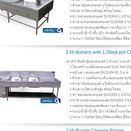
• หัวเตาหุ้มสแตนเลส บุใยหินและกรุเหล็ก
• หัวเตาแก๊สแรงดันสูง พร้อมไฟล่อ
• ขา ท่อกลมสแตนเลส SUS304 1-1/2"x1.
• ขาสาน ท่อกลมสแตนเลส SUS304 1"x1.
• ปลอกขาสแตนเลสเพิ่มความแข็งแรง + ขา
• ระบบน้ำดี+น้ำทิ้ง (มีวาล์วตัดน้ำและก๊อก
• ระบบวาว์ลเปิด-ปิดแก๊สทองเหลือง ยี่ห้อ 
2 Hi-burners with 1 Stock pot 
เตาครัวจีนหัวหุ้มสแตนเลส 2 หัวเตา และเตาต
• โครงสร้างเหล็ก/สแตนเลส SUS 304 (Op
• หน้าเตา สแตนเลส SUS304 #1.5 ม.ม.
• ตัวเตา + แผงกันกระเด็น สแตนเลส SUS
• หัวเตาหุ้มสแตนเลส บุใยหินและกรุเหล็ก
• หัวเตาแก๊สแรงดันสูง พร้อมไฟล่อ
• ขา ท่อกลมสแตนเลส SUS304 1-1/2"x1.
• ขาสาน ท่อกลมสแตนเลส SUS304 1"x1.
• ปลอกขาสแตนเลสเพิ่มความแข็งแรง + ขา
• ระบบน้ำดี+น้ำทิ้ง (มีวาล์วตัดน้ำและก๊อก
• ระบบวาว์ลเปิด-ปิดแก๊สทองเหลือง ยี่ห้อ 
1 Hi-Burner Chinese Range